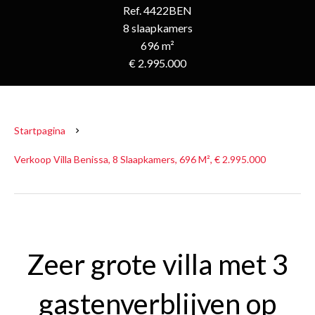
Ref. 4422BEN
8 slaapkamers
696 m²
€ 2.995.000
Startpagina
Verkoop Villa Benissa, 8 Slaapkamers, 696 M², € 2.995.000
Zeer grote villa met 3
gastenverblijven op