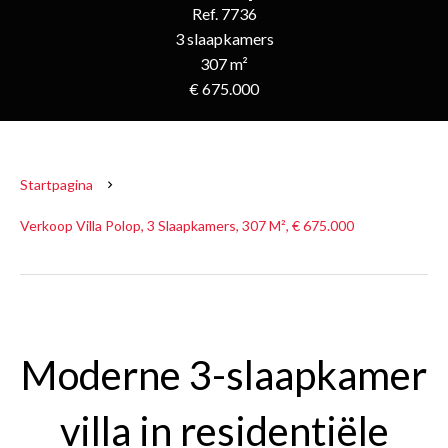
Ref. 7736
3 slaapkamers
307 m²
€ 675.000
Startpagina
Verkoop Villa Polop, 3 Slaapkamers, 307 M², € 675.000
Moderne 3-slaapkamer
villa in residentiële