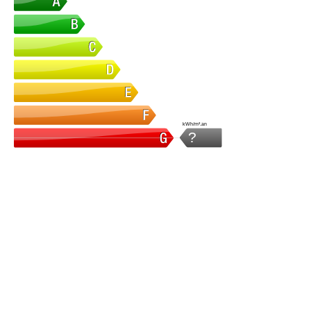
kWh/m².an
?