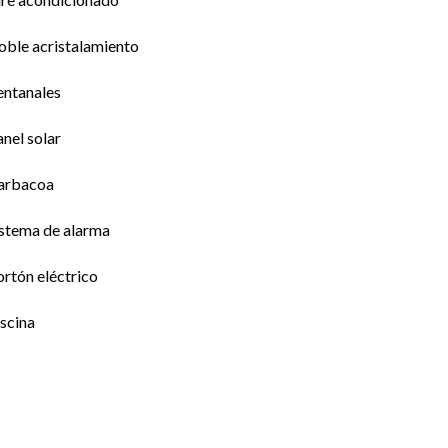
oble acristalamiento
entanales
nel solar
arbacoa
istema de alarma
rtón eléctrico
scina