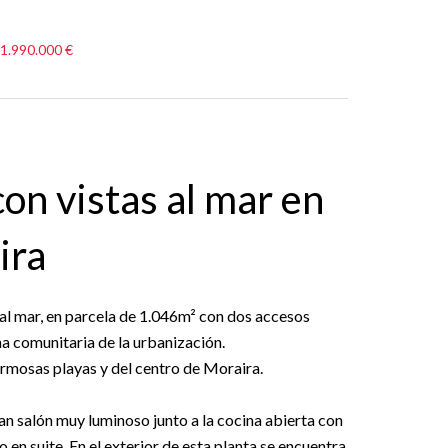
 1.990.000 €
 con vistas al mar en
ira
 al mar, en parcela de 1.046m² con dos accesos
na comunitaria de la urbanización.
hermosas playas y del centro de Moraira.
gran salón muy luminoso junto a la cocina abierta con
 en suite. En el exterior de esta planta se encuentra