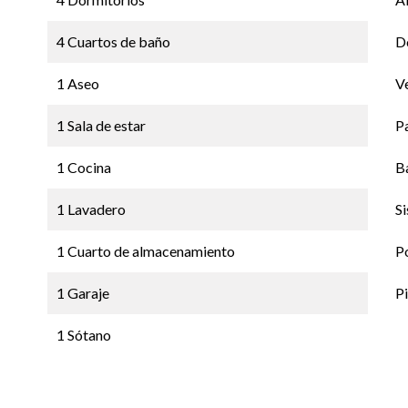
4 Cuartos de baño
D
1 Aseo
V
1 Sala de estar
Pa
1 Cocina
B
1 Lavadero
S
1 Cuarto de almacenamiento
Po
1 Garaje
Pi
1 Sótano